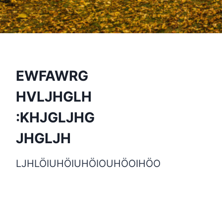
EWFAWRG
HVLJHGLH
:KHJGLJHG
JHGLJH
LJHLÖIUHÖIUHÖIOUHÖOIHÖO