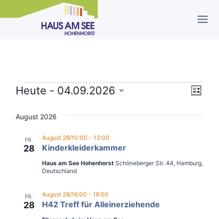
Zum
Inhalt
springen
Veranstaltungen
Heute
 - 
04.09.2026
Ver
Ansi
Liste
Datum
Ans
Navi
August 2026
wählen.
Nav
August 28/10:00
-
13:00
FR.
Kinderkleiderkammer
28
Haus am See Hohenhorst
Schöneberger Str. 44, Hamburg,
Deutschland
August 28/16:00
-
18:00
FR.
H42 Treff für Alleinerziehende
28