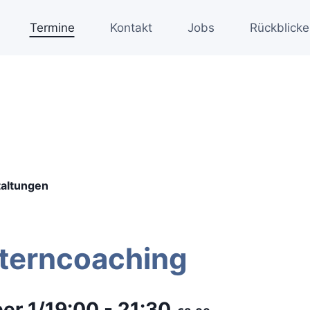
Termine
Kontakt
Jobs
Rückblicke
taltungen
lterncoaching
er 1/19:00
-
21:30