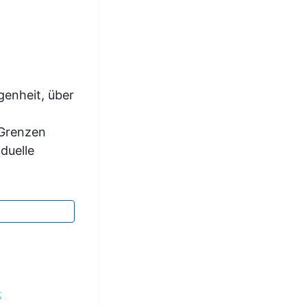
genheit, über
 Grenzen
duelle
t