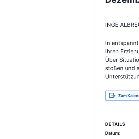
INGE ALBR
In entspannt
Ihren Erzieh
Über Situati
stoßen und a
Unterstützu
Zum Kalen
DETAILS
Datum: