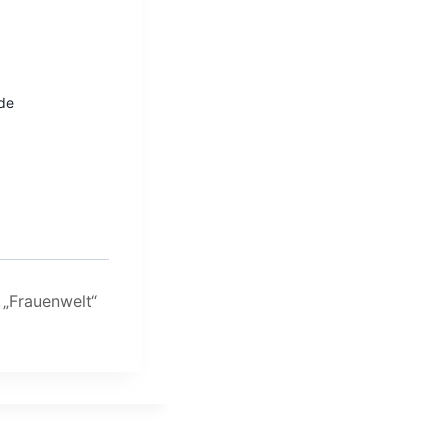
de
 „Frauenwelt“