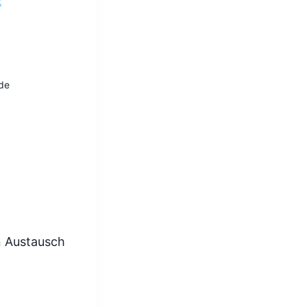
t
de
n Austausch