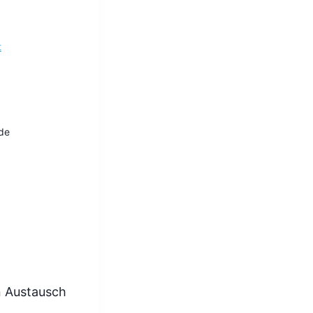
t
de
n Austausch