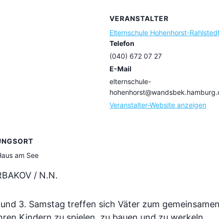
VERANSTALTER
Elternschule Hohenhorst-Rahlsted
Telefon
(040) 672 07 27
E-Mail
elternschule-
hohenhorst@wandsbek.hamburg.
Veranstalter-Website anzeigen
UNGSORT
 Haus am See
BAKOV / N.N.
. und 3. Samstag treffen sich Väter zum gemeinsame
hren Kindern zu spielen, zu bauen und zu werkeln.