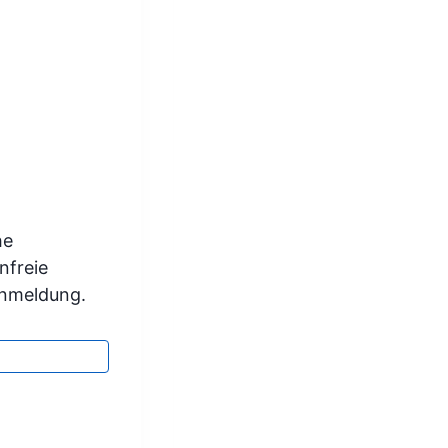
he
nfreie
Anmeldung.