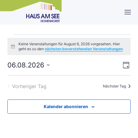
Zum
Inhalt
springen
Veranstaltungen
Keine Veranstaltungen für August 6, 2026 vorgesehen. Hier
Hinweis
geht es zu den
nächsten bevorstehenden Veranstaltungen
.
für
06.08.2026
Ver
Ans
Tag
August
Datum
Ans
Nav
wählen.
6,
Vorheriger Tag
Nächster Tag
Nav
2026
Kalender abonnieren